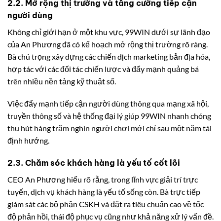
2.2. Mở rộng thị trường và tăng cường tiếp cận
người dùng
Không chỉ giới hạn ở một khu vực, 99WIN dưới sự lãnh đạo
của An Phương đã có kế hoạch mở rộng thị trường rõ ràng.
Bà chú trọng xây dựng các chiến dịch marketing bản địa hóa,
hợp tác với các đối tác chiến lược và đẩy mạnh quảng bá
trên nhiều nền tảng kỹ thuật số.
Việc đẩy mạnh tiếp cận người dùng thông qua mạng xã hội,
truyền thông số và hệ thống đại lý giúp 99WIN nhanh chóng
thu hút hàng trăm nghìn người chơi mới chỉ sau một năm tái
định hướng.
2.3. Chăm sóc khách hàng là yếu tố cốt lõi
CEO An Phương hiểu rõ rằng, trong lĩnh vực giải trí trực
tuyến, dịch vụ khách hàng là yếu tố sống còn. Bà trực tiếp
giám sát các bộ phận CSKH và đặt ra tiêu chuẩn cao về tốc
độ phản hồi, thái độ phục vụ cũng như khả năng xử lý vấn đề.