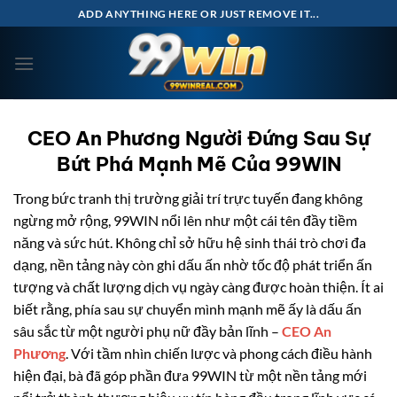
Skip
ADD ANYTHING HERE OR JUST REMOVE IT...
to
content
CEO An Phương Người Đứng Sau Sự
Bứt Phá Mạnh Mẽ Của 99WIN
Trong bức tranh thị trường giải trí trực tuyến đang không
ngừng mở rộng, 99WIN nổi lên như một cái tên đầy tiềm
năng và sức hút. Không chỉ sở hữu hệ sinh thái trò chơi đa
dạng, nền tảng này còn ghi dấu ấn nhờ tốc độ phát triển ấn
tượng và chất lượng dịch vụ ngày càng được hoàn thiện. Ít ai
biết rằng, phía sau sự chuyển mình mạnh mẽ ấy là dấu ấn
sâu sắc từ một người phụ nữ đầy bản lĩnh –
CEO An
Phương
. Với tầm nhìn chiến lược và phong cách điều hành
hiện đại, bà đã góp phần đưa 99WIN từ một nền tảng mới