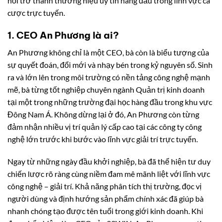
nổi trở thành thương hiệu uy tín hàng đầu trong lĩnh vực cá
cược trực tuyến.
1. CEO An Phương là ai?
An Phương không chỉ là một CEO, bà còn là biểu tượng của
sự quyết đoán, đổi mới và nhạy bén trong kỷ nguyên số. Sinh
ra và lớn lên trong môi trường có nền tảng công nghệ mạnh
mẽ, bà từng tốt nghiệp chuyên ngành Quản trị kinh doanh
tại một trong những trường đại học hàng đầu trong khu vực
Đông Nam Á. Không dừng lại ở đó, An Phương còn từng
đảm nhận nhiều vị trí quản lý cấp cao tại các công ty công
nghệ lớn trước khi bước vào lĩnh vực giải trí trực tuyến.
Ngay từ những ngày đầu khởi nghiệp, bà đã thể hiện tư duy
chiến lược rõ ràng cùng niềm đam mê mãnh liệt với lĩnh vực
công nghệ – giải trí. Khả năng phân tích thị trường, đọc vị
người dùng và định hướng sản phẩm chính xác đã giúp bà
nhanh chóng tạo được tên tuổi trong giới kinh doanh. Khi