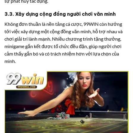
sự phát huy tác dụng.
3.3. Xây dựng cộng đồng người chơi văn minh
Không đơn thuần là nền tảng cá cược, 99WIN còn hướng
tới việc xây dựng một cộng đồng văn minh, hỗ trợ nhau và
chơi giải trí lành mạnh. Nhiều chương trình tặng thưởng,
minigame gắn kết được tổ chức đều đặn, giúp người chơi
cảm thấy gắn bó và có trách nhiệm hơn với lựa chọn của
mình.