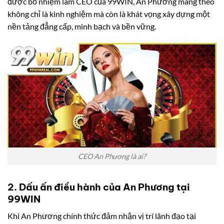
được bổ nhiệm làm CEO của 99WIN, An Phương mang theo
không chỉ là kinh nghiệm mà còn là khát vọng xây dựng một
nền tảng đẳng cấp, minh bạch và bền vững.
CEO An Phương là ai?
2. Dấu ấn điều hành của An Phương tại
99WIN
Khi An Phương chính thức đảm nhận vị trí lãnh đạo tại