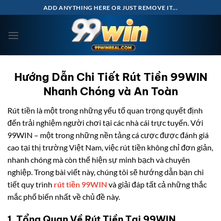
Skip
ADD ANYTHING HERE OR JUST REMOVE IT...
to
content
Hướng Dẫn Chi Tiết Rút Tiền 99WIN
Nhanh Chóng và An Toàn
Rút tiền là một trong những yếu tố quan trọng quyết định
đến trải nghiệm người chơi tại các nhà cái trực tuyến. Với
99WIN – một trong những nền tảng cá cược được đánh giá
cao tại thị trường Việt Nam, việc rút tiền không chỉ đơn giản,
nhanh chóng mà còn thể hiện sự minh bạch và chuyên
nghiệp. Trong bài viết này, chúng tôi sẽ hướng dẫn bạn chi
tiết quy trình
rút tiền 99WIN
và giải đáp tất cả những thắc
mắc phổ biến nhất về chủ đề này.
1. Tổng Quan Về Rút Tiền Tại 99WIN