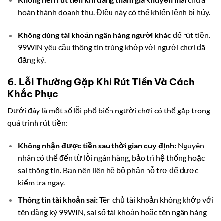
hoàn thành doanh thu. Điều này có thể khiến lệnh bị hủy.
Không dùng tài khoản ngân hàng người khác
để rút tiền.
99WIN yêu cầu thông tin trùng khớp với người chơi đã
đăng ký.
6. Lỗi Thường Gặp Khi Rút Tiền Và Cách
Khắc Phục
Dưới đây là một số lỗi phổ biến người chơi có thể gặp trong
quá trình rút tiền:
Không nhận được tiền sau thời gian quy định:
Nguyên
nhân có thể đến từ lỗi ngân hàng, bảo trì hệ thống hoặc
sai thông tin. Bạn nên liên hệ bộ phận hỗ trợ để được
kiểm tra ngay.
Thông tin tài khoản sai:
Tên chủ tài khoản không khớp với
tên đăng ký 99WIN, sai số tài khoản hoặc tên ngân hàng