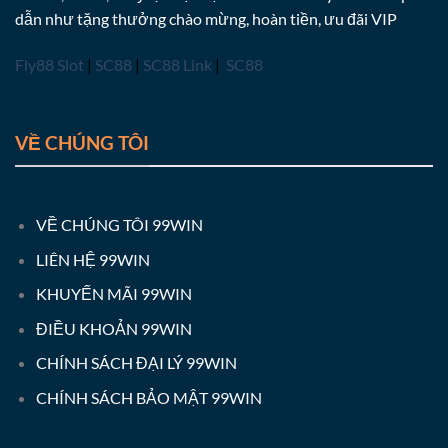
dẫn như tặng thưởng chào mừng, h
oàn tiền, ưu đãi VIP
Fly88 Slot
|
SC88
|
SC88 Link
|
SC88
VỀ CHÚNG TÔI
VỀ CHÚNG TÔI 99WIN
LIÊN HỆ 99WIN
KHUYẾN MÃI 99WIN
ĐIỀU KHOẢN 99WIN
CHÍNH SÁCH ĐẠI LÝ 99WIN
CHÍNH SÁCH BẢO MẬT 99WIN