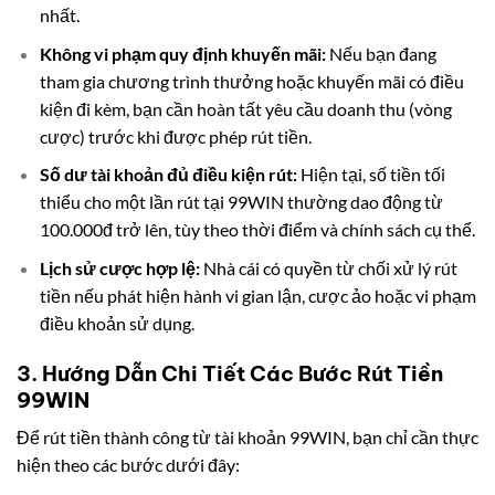
nhất.
Không vi phạm quy định khuyến mãi:
Nếu bạn đang
tham gia chương trình thưởng hoặc khuyến mãi có điều
kiện đi kèm, bạn cần hoàn tất yêu cầu doanh thu (vòng
cược) trước khi được phép rút tiền.
Số dư tài khoản đủ điều kiện rút:
Hiện tại, số tiền tối
thiểu cho một lần rút tại 99WIN thường dao động từ
100.000đ trở lên, tùy theo thời điểm và chính sách cụ thể.
Lịch sử cược hợp lệ:
Nhà cái có quyền từ chối xử lý rút
tiền nếu phát hiện hành vi gian lận, cược ảo hoặc vi phạm
điều khoản sử dụng.
3. Hướng Dẫn Chi Tiết Các Bước Rút Tiền
99WIN
Để rút tiền thành công từ tài khoản 99WIN, bạn chỉ cần thực
hiện theo các bước dưới đây: