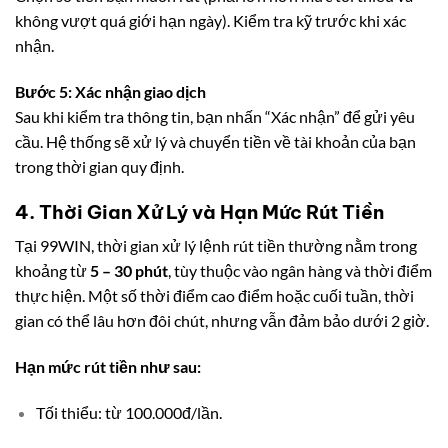
không vượt quá giới hạn ngày). Kiểm tra kỹ trước khi xác
nhận.
Bước 5: Xác nhận giao dịch
Sau khi kiểm tra thông tin, bạn nhấn “Xác nhận” để gửi yêu
cầu. Hệ thống sẽ xử lý và chuyển tiền về tài khoản của bạn
trong thời gian quy định.
4. Thời Gian Xử Lý và Hạn Mức Rút Tiền
Tại 99WIN, thời gian xử lý lệnh rút tiền thường nằm trong
khoảng từ
5 – 30 phút
, tùy thuộc vào ngân hàng và thời điểm
thực hiện. Một số thời điểm cao điểm hoặc cuối tuần, thời
gian có thể lâu hơn đôi chút, nhưng vẫn đảm bảo dưới 2 giờ.
Hạn mức rút tiền như sau:
Tối thiểu: từ 100.000đ/lần.