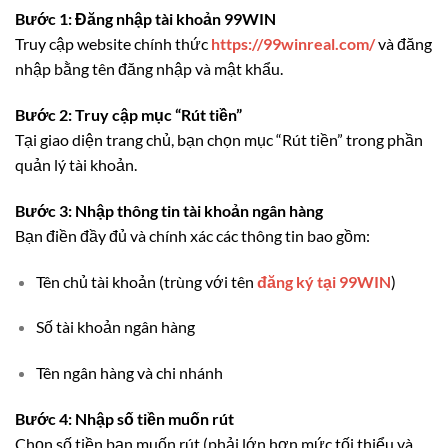
Bước 1: Đăng nhập tài khoản 99WIN
Truy cập website chính thức
https://99winreal.com/
và đăng
nhập bằng tên đăng nhập và mật khẩu.
Bước 2: Truy cập mục “Rút tiền”
Tại giao diện trang chủ, bạn chọn mục “Rút tiền” trong phần
quản lý tài khoản.
Bước 3: Nhập thông tin tài khoản ngân hàng
Bạn điền đầy đủ và chính xác các thông tin bao gồm:
Tên chủ tài khoản (trùng với tên
đăng ký tại 99WIN
)
Số tài khoản ngân hàng
Tên ngân hàng và chi nhánh
Bước 4: Nhập số tiền muốn rút
Chọn số tiền bạn muốn rút (phải lớn hơn mức tối thiểu và