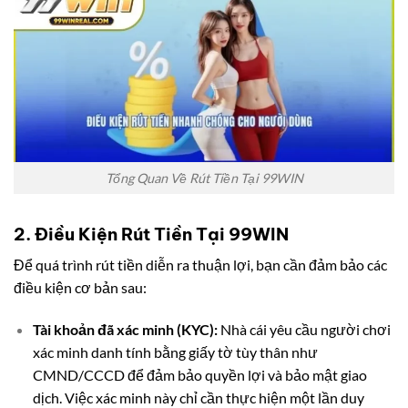
Tổng Quan Về Rút Tiền Tại 99WIN
2. Điều Kiện Rút Tiền Tại 99WIN
Để quá trình rút tiền diễn ra thuận lợi, bạn cần đảm bảo các
điều kiện cơ bản sau:
Tài khoản đã xác minh (KYC):
Nhà cái yêu cầu người chơi
xác minh danh tính bằng giấy tờ tùy thân như
CMND/CCCD để đảm bảo quyền lợi và bảo mật giao
dịch. Việc xác minh này chỉ cần thực hiện một lần duy