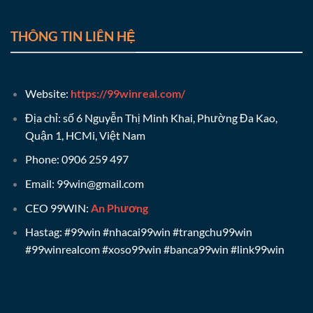
THÔNG TIN LIÊN HỆ
Website:
https://99winreal.com/
Địa chỉ: số 6 Nguyễn Thị Minh Khai, Phường Đa Kao,
Quận 1, HCMi, Việt Nam
Phone: 0906 259 497
Email: 99win@gmail.com
CEO 99WIN:
An Phương
Hastag: #99win #nhacai99win #trangchu99win
#99winrealcom #xoso99win #banca99win #link99win