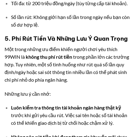
Tối đa: từ 200 triệu đồng/ngày (tùy từng cấp tài khoản).
Số lần rút: Không giới hạn số lần trong ngày nếu bạn còn
số dư hợp lệ.
5. Phí Rút Tiền Và Những Lưu Ý Quan Trọng
Một trong những ưu điểm khiến người chơi yêu thích
99WIN là
không thu phí rút tiền
trong phần lớn các trường
hợp. Tuy nhiên, một số tình huống như rút quá số lần quy
định/ngày hoặc sai sót thông tin nhiều lần có thể phát sinh
chi phí nhỏ do phía ngân hàng.
Những lưu ý cần nhớ:
Luôn kiểm tra thông tin tài khoản ngân hàng thật kỹ
trước khi gửi yêu cầu rút. Việc sai tên hoặc số tài khoản
có thể khiến giao dịch bị từ chối hoặc chậm xử lý.
Không nên rút tiền khi đang tham gia khuyến mãi
chưa