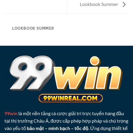
Lookbook Summer
LOOKBOOK SUMMER
99win
là một nền tảng cá cược giải trí trực tuyến hàng đầu
tại thị trường Châu Á, được cấp phép hợp pháp và chú trọng
vào yếu tố
bảo mật – minh bạch – tốc độ
. Ứng dụng thiết kế