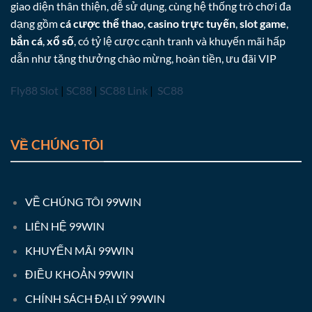
giao diện thân thiện, dễ sử dụng, cùng hệ thống trò chơi đa
dạng gồm
cá cược thể thao
,
casino trực tuyến
,
slot game
,
bắn cá
,
xổ số
, có tỷ lệ cược cạnh tranh và khuyến mãi hấp
dẫn như tặng thưởng chào mừng, h
oàn tiền, ưu đãi VIP
Fly88 Slot
|
SC88
|
SC88 Link
|
SC88
VỀ CHÚNG TÔI
VỀ CHÚNG TÔI 99WIN
LIÊN HỆ 99WIN
KHUYẾN MÃI 99WIN
ĐIỀU KHOẢN 99WIN
CHÍNH SÁCH ĐẠI LÝ 99WIN